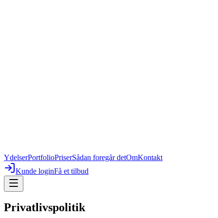
Ydelser
Portfolio
Priser
Sådan foregår det
Om
Kontakt
Kunde login
Få et tilbud
Privatlivspolitik